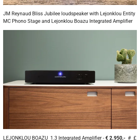
JM Reynaud Bliss Jubilee loudspeaker with Lejonklou Entity
MC Phono Stage and Lejonklou Boazu Integrated Amplifier
LEJONKLOU BOAZU 1.3 Integrated Amplifier -
€ 2.950,-
# £