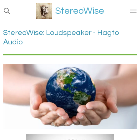
Ga
StereoWise
direct
naar
de
StereoWise: Loudspeaker - Hagto
hoofdinhoud
Audio