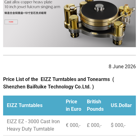
8 June 2026
Price List of the EIZZ Turntables and Tonearms (
Shenzhen BaiRuike Technology Co.Ltd. )
Price
British
EIZZ Turntables
US.Dollar
in Euro
Pounds
EIZZ EZ - 3000 Cast Iron
€ 000,-
£ 000,-
$ 000,-
Heavy Duty Turntable