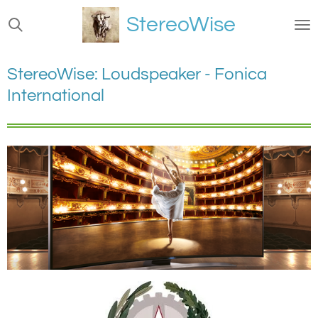
Ga
StereoWise
direct
naar
de
StereoWise: Loudspeaker - Fonica
hoofdinhoud
International