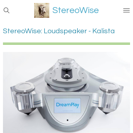
Ga
StereoWise
direct
naar
de
StereoWise: Loudspeaker - Kalista
hoofdinhoud