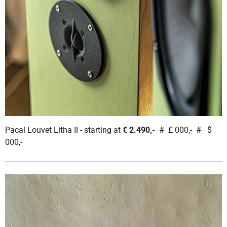
Pacal Louvet Litha II - starting at
€ 2.490,-
# £ 000,- # $
000,-