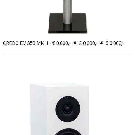
CREDO EV 350 MK II - € 0.000,- # £ 0.000,- # $ 0.000,-